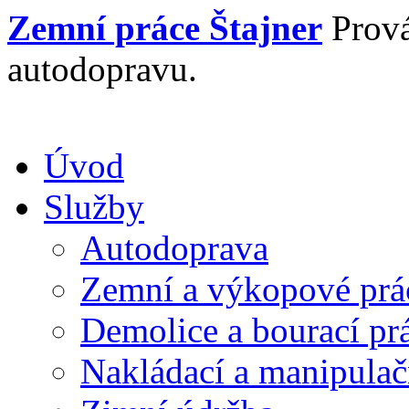
Zemní práce
Štajner
Prová
autodopravu.
Úvod
Služby
Autodoprava
Zemní a výkopové prá
Demolice a bourací pr
Nakládací a manipulač