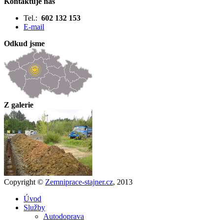
Kontaktuje nás
Tel.:
602 132 153
E-mail
Odkud jsme
Z galerie
Copyright ©
Zemniprace-stajner.cz
, 2013
Úvod
Služby
Autodoprava