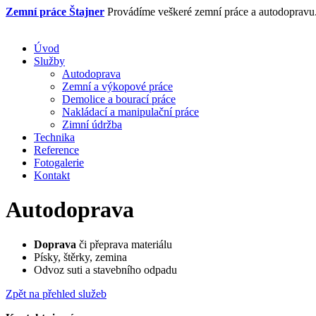
Zemní práce
Štajner
Provádíme veškeré zemní práce a autodopravu
Úvod
Služby
Autodoprava
Zemní a výkopové práce
Demolice a bourací práce
Nakládací a manipulační práce
Zimní údržba
Technika
Reference
Fotogalerie
Kontakt
Autodoprava
Doprava
či přeprava materiálu
Písky, štěrky, zemina
Odvoz suti a stavebního odpadu
Zpět na přehled služeb