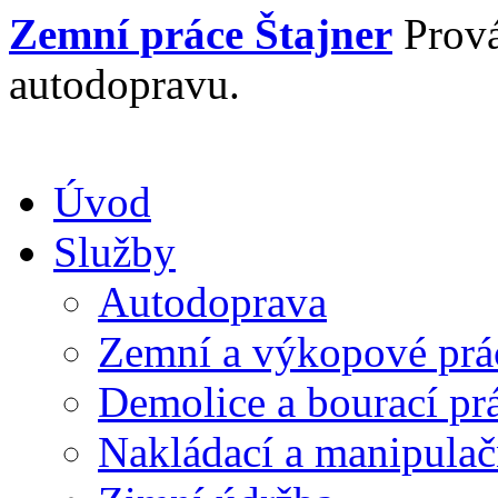
Zemní práce
Štajner
Prová
autodopravu.
Úvod
Služby
Autodoprava
Zemní a výkopové prá
Demolice a bourací pr
Nakládací a manipulač