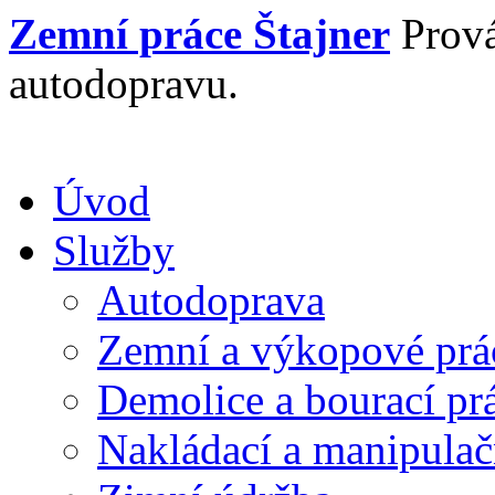
Zemní práce
Štajner
Prová
autodopravu.
Úvod
Služby
Autodoprava
Zemní a výkopové prá
Demolice a bourací pr
Nakládací a manipulač