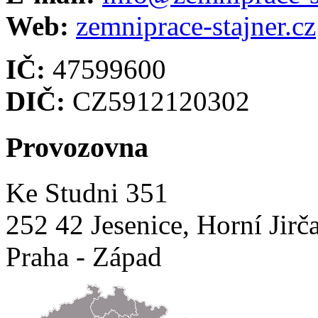
Web:
zemniprace-stajner.cz
IČ:
47599600
DIČ:
CZ5912120302
Provozovna
Ke Studni 351
252 42 Jesenice, Horní Jirč
Praha - Západ