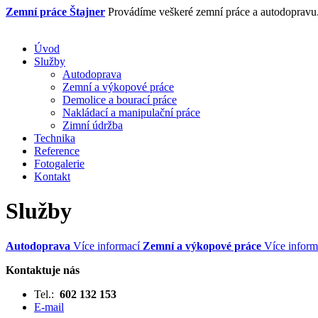
Zemní práce
Štajner
Provádíme veškeré zemní práce a autodopravu
Úvod
Služby
Autodoprava
Zemní a výkopové práce
Demolice a bourací práce
Nakládací a manipulační práce
Zimní údržba
Technika
Reference
Fotogalerie
Kontakt
Služby
Autodoprava
Více informací
Zemní a výkopové práce
Více inform
Kontaktuje nás
Tel.:
602 132 153
E-mail